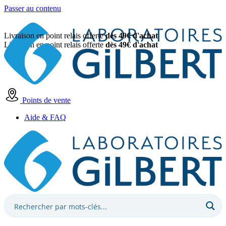
Passer au contenu
Livraison en point relais offerte
dès 49€ d'achat
Livraison en point relais offerte
dès 49€ d'achat
Points de vente
Aide & FAQ