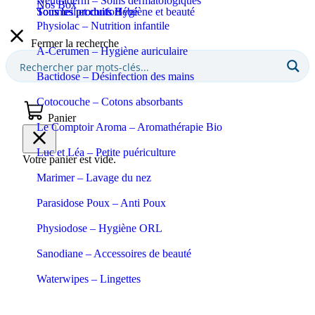
Neutraderm – Soins dermatologiques
Nos Box
Sommeil et confort
Tous les produits Bébé
Tous les produits Hygiène et beauté
Physiolac – Nutrition infantile
Fermer la recherche
A-Cerumen – Hygiène auriculaire
Bactidose – Désinfection des mains
Cotocouche – Cotons absorbants
Panier
Le Comptoir Aroma – Aromathérapie Bio
Luc et Léa – Petite puériculture
Votre panier est vide.
Marimer – Lavage du nez
Parasidose Poux – Anti Poux
Physiodose – Hygiène ORL
Sanodiane – Accessoires de beauté
Waterwipes – Lingettes