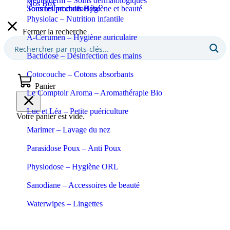
Neutraderm – Soins dermatologiques
Nos Box
Sommeil et confort
Tous les produits Bébé
Tous les produits Hygiène et beauté
Physiolac – Nutrition infantile
Fermer la recherche
A-Cerumen – Hygiène auriculaire
Bactidose – Désinfection des mains
Cotocouche – Cotons absorbants
Panier
Le Comptoir Aroma – Aromathérapie Bio
Luc et Léa – Petite puériculture
Votre panier est vide.
Marimer – Lavage du nez
Parasidose Poux – Anti Poux
Physiodose – Hygiène ORL
Sanodiane – Accessoires de beauté
Waterwipes – Lingettes