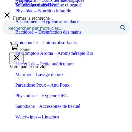
Neutraderm – Soins dermatologiques
Nos Box
Sommeil et confort
Tous les produits Bébé
Tous les produits Hygiène et beauté
Physiolac – Nutrition infantile
Fermer la recherche
A-Cerumen – Hygiène auriculaire
Bactidose – Désinfection des mains
Cotocouche – Cotons absorbants
Panier
Le Comptoir Aroma – Aromathérapie Bio
Luc et Léa – Petite puériculture
Votre panier est vide.
Marimer – Lavage du nez
Parasidose Poux – Anti Poux
Physiodose – Hygiène ORL
Sanodiane – Accessoires de beauté
Waterwipes – Lingettes